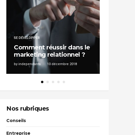
CONSEILS
SE DÉVELOPPER
Exercer 
Comment réussir dans le
RC Pro : 
marketing relationnel ?
risques ?
by
independants
10 décembre 2018
by
independants
Nos rubriques
Conseils
Entreprise