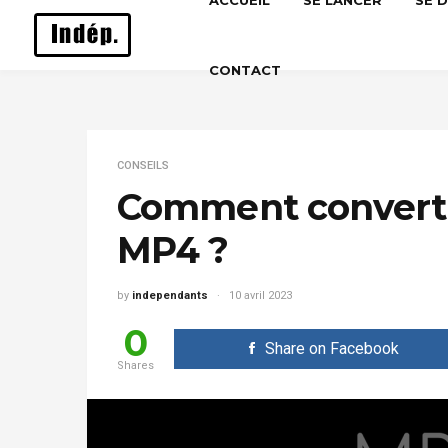
ACCUEIL
SE LANCER
SE 
CONTACT
CONSEILS
Comment converti
MP4 ?
by
independants
10 avril 2023
0
Share on Facebook
Shares